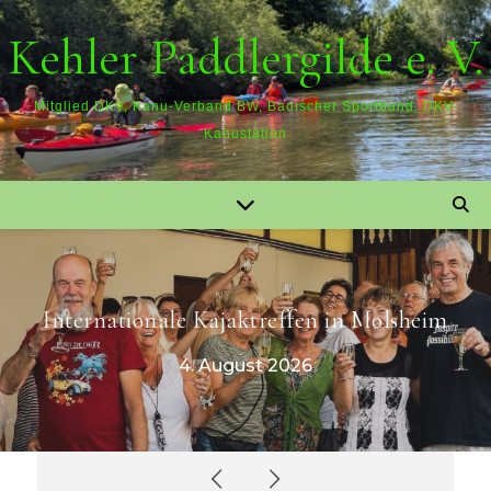
Kehler Paddlergilde e. V.
Mitglied DKV, Kanu-Verband BW, Badischer Sportbund, DKV-
Kanustation
Internationale Kajaktreffen in Molsheim
4. August 2026