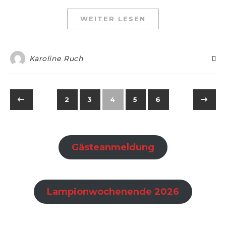
WEITER LESEN
Karoline Ruch
2
3
4
5
6
Gästeanmeldung
Lampionwochenende 2026