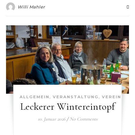
Willi Mahler
,
,
ALLGEMEIN
VERANSTALTUNG
VEREIN
Leckerer Wintereintopf
10. Januar 2026
/
No Comments