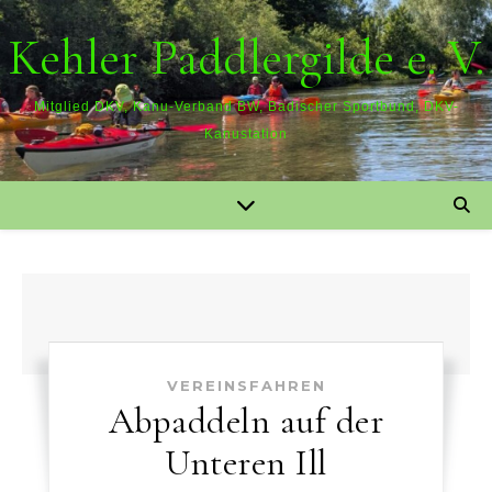
Kehler Paddlergilde e. V.
Mitglied DKV, Kanu-Verband BW, Badischer Sportbund, DKV-
Kanustation
VEREINSFAHREN
Abpaddeln auf der
Unteren Ill