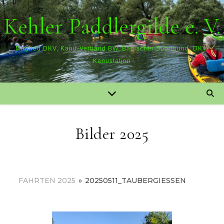
Kehler Paddlergilde e. V.
Mitglied DKV, Kanu-Verband BW, Badischer Sportbund, DKV-
Kanustation
Bilder 2025
FAHRTEN 2025
»
20250511_TAUBERGIESSEN