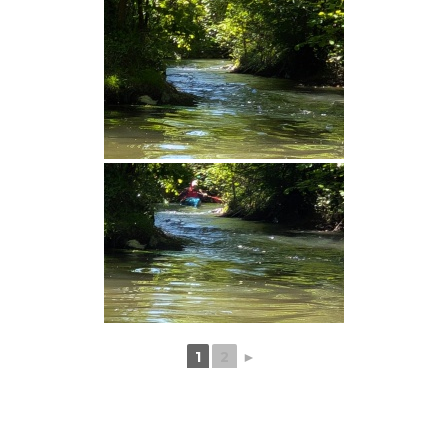
1
2
►