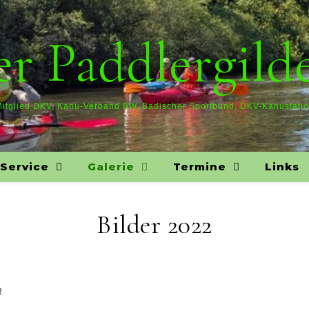
r Paddlergilde
itglied DKV, Kanu-Verband BW, Badischer Sportbund, DKV-Kanustati
Service
Galerie
Termine
Links
Bilder 2022
R