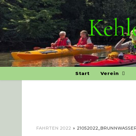
Kehle
M
Start
Verein
FAHRTEN 2022
»
21052022_BRUNNWASSE