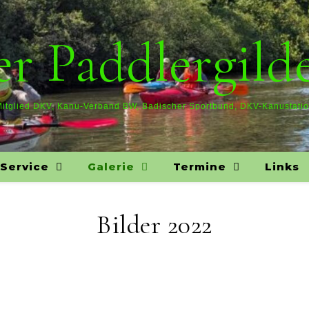
r Paddlergilde
itglied DKV, Kanu-Verband BW, Badischer Sportbund, DKV-Kanustati
Service
Galerie
Termine
Links
Bilder 2022