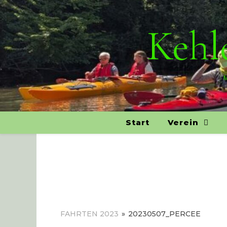
Kehle
M
Start
Verein
FAHRTEN 2023
»
20230507_PERCEE