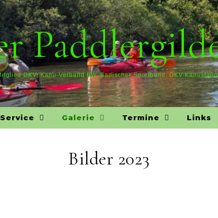
r Paddlergilde
itglied DKV, Kanu-Verband BW, Badischer Sportbund, DKV-Kanustati
Service
Galerie
Termine
Links
Bilder 2023